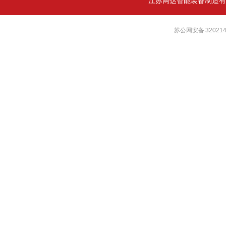
江苏网达智能装备制造有
苏公网安备 320214