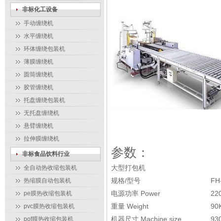
非标化工设备
手动缠绕机
水平缠绕机
环体缠绕包装机
薄膜缠绕机
圆筒缠绕机
胶管缠绕机
托盘缠绕包装机
无托盘缠绕机
悬臂缠绕机
拉伸膜缠绕机
参数：
非标食品饮料行业
大型打包机
全自动热收缩包装机
规格/型号
FH
热缩膜自动包装机
电源功率 Power
22
pe膜热收缩包装机
重量 Weight
90
pvc膜热收缩包装机
机器尺寸 Machine size
93
pof膜热收缩包装机