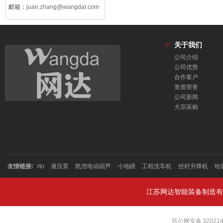
邮箱：
juan.zhang@wangdar.com
关于我们
公司介绍
公司优势
合作客户
资质荣誉
公司新闻
大宗采购
友情链接:
rto
液压泵
凯澄电动葫芦
小地磅
工程洗车机
丝杆升降机
给
江苏网达智能装备制造有
苏公网安备 320214