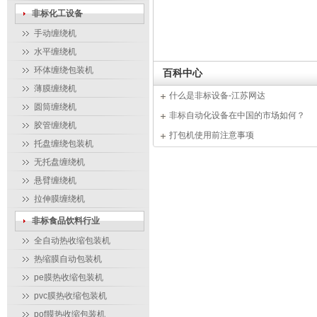
不受限制，
非标化工设备
线配套使用。.
手动缠绕机
水平缠绕机
环体缠绕包装机
百科中心
薄膜缠绕机
什么是非标设备-江苏网达
圆筒缠绕机
非标自动化设备在中国的市场如何？
胶管缠绕机
打包机使用前注意事项
托盘缠绕包装机
无托盘缠绕机
悬臂缠绕机
拉伸膜缠绕机
非标食品饮料行业
全自动热收缩包装机
热缩膜自动包装机
pe膜热收缩包装机
pvc膜热收缩包装机
pof膜热收缩包装机