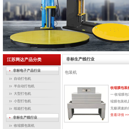
非标生产线行业
江苏网达产品分类
非标电子产品行业
包装机
自动打包机
半自动打包机
收缩膜包装
大型打包机
一 收缩膜包
小型打包机
缩膜包装机
无极调速的
纸箱打包机
查看详情 >>
封制各种不
非标生产线行业
机器体积小
收缩膜包装机