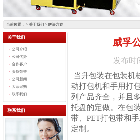
当前位置： >
关于我们
>
解决方案
关于我们
威孚
公司介绍
公司优势
发布时间
合作客户
资质荣誉
包装
在包装机
当升
公司新闻
动
打包机
和手用打
大宗采购
联系我们
列产品齐全，并且
托盘的定做。在包
联系我们
带
、PET
打包带
和手
定制。