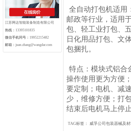
全自动
打包机
适用
邮政等行业，适用
江苏网达智能装备制造有限公司
包、轻工业打包、
热线：
13395101835
日化用品打包、文
微信手机同号：
19952215482
邮箱：
juan.zhang@wangdar.com
包捆扎。
特点：模块式铝合
操作使用更为方便
要定制；电机、减
少，维修方便；打
结束后电机马上停
TAG标签：
威孚公司包装器械及材