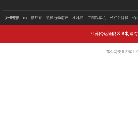
友情链接:
rto
液压泵
凯澄电动葫芦
小地磅
工程洗车机
丝杆升降机
给
江苏网达智能装备制造有
苏公网安备 3202140